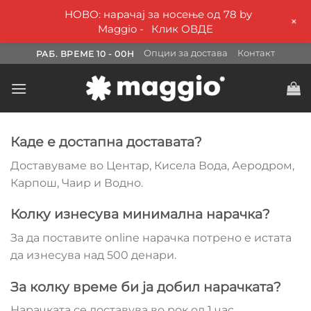
НОВО: нарачај за носење од 78 by
+
Maggio -
Клик ОВДЕ
Skip
Опции за достава
Контакт
РАБ. ВРЕМЕ 10 - 00H
to
content
Каде е достапна доставата?
Доставуваме во Центар, Кисела Вода, Аеродром,
Карпош, Чаир и Водно.
Колку изнесува минимална нарачка?
За да поставите online нарачка потрено е истата
да изнесува над 500 денари.
За колку време би ја добил нарачката?
Нарачката се доставува во рок од 1 час.