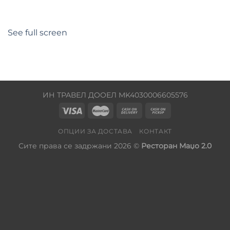
See full screen
ИН ТРАВЕЛ ДООЕЛ MK4030006605576
ОПЦИИ ЗА ДОСТАВА
КОНТАКТ
Сите права се задржани 2026 ©
Ресторан Маџо 2.0