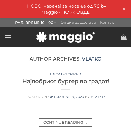
НОВО: нарачај за носење од 78 by
+
Maggio -
Клик ОВДЕ
Skip
Опции за достава
Контакт
РАБ. ВРЕМЕ 10 - 00H
to
content
AUTHOR ARCHIVES:
VLATKO
UNCATEGORIZED
Најдобриот бургер во градот!
POSTED ON
ОКТОМВРИ 14, 2020
BY
VLATKO
CONTINUE READING
→