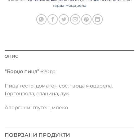
тврда моцарела
ОПИС
“Борџо пица”
670гр
Пица тесто, доматен сос, тврда моцарела,
Горгонзола, сланина, лук
Алергени: глутен, млеко
ПОВРЗАНИ ПРОДУКТИ