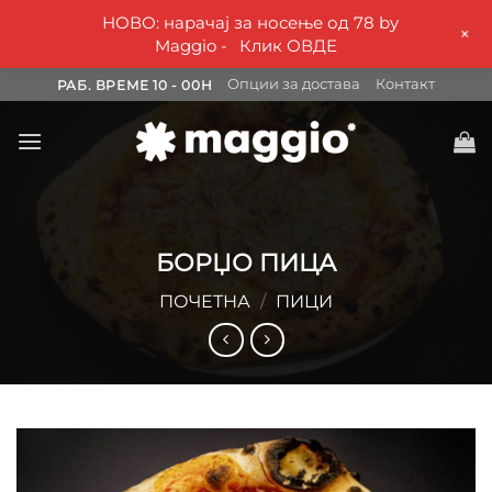
НОВО: нарачај за носење од 78 by
+
Maggio -
Клик ОВДЕ
Skip
Опции за достава
Контакт
РАБ. ВРЕМЕ 10 - 00H
to
content
БОРЏО ПИЦА
ПОЧЕТНА
/
ПИЦИ