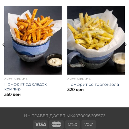
СИТЕ МЕНИЈА
СИТЕ МЕНИЈА
Помфрит од сладок
Помфрит со горгонзола
компир
320
ден
350
ден
ИН ТРАВЕЛ ДООЕЛ MK4030006605576