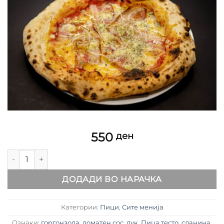
550
ден
БОРЏО ПИЦА количина
ДОДАДИ ВО НАРАЧКА
Категории:
Пици
,
Сите менија
Ознаки:
горгонзола
,
доматен сос
,
лук
,
Пица тесто
,
сланина
,