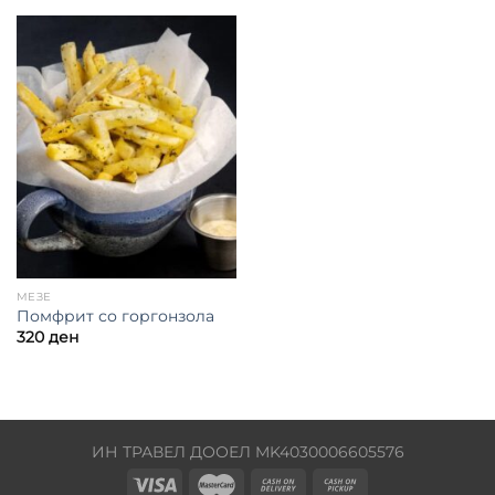
МЕЗЕ
Помфрит со горгонзола
320
ден
ИН ТРАВЕЛ ДООЕЛ MK4030006605576