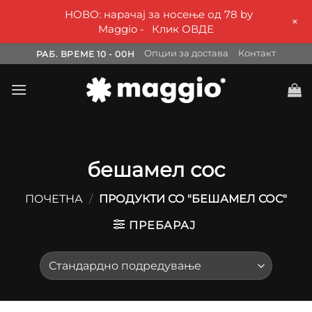
НОВО: нарачај за носење од 78 by
+
Maggio -
Клик ОВДЕ
Skip
Опции за достава
Контакт
РАБ. ВРЕМЕ 10 - 00H
to
content
бешамел сос
ПОЧЕТНА
/
ПРОДУКТИ СО "БЕШАМЕЛ СОС"
ПРЕБАРАЈ