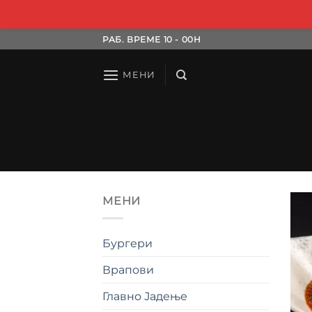
Skip
РАБ. ВРЕМЕ 10 - 00H
to
content
МЕНИ
МЕНИ
Бургери
Врапови
Главно Јадење