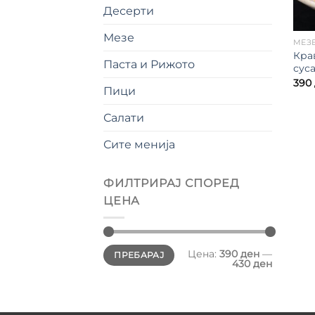
Десерти
Мезе
МЕЗ
Кра
Паста и Рижото
сус
390
Пици
Салати
Сите менија
ФИЛТРИРАЈ СПОРЕД
ЦЕНА
Мин.
Максимална
Цена:
390 ден
—
ПРЕБАРАЈ
цена
цена
430 ден