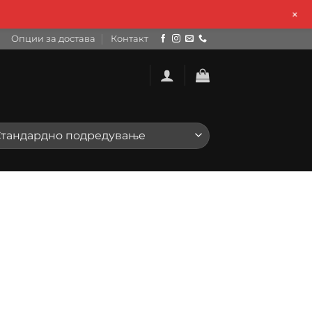
+
Опции за достава
Контакт