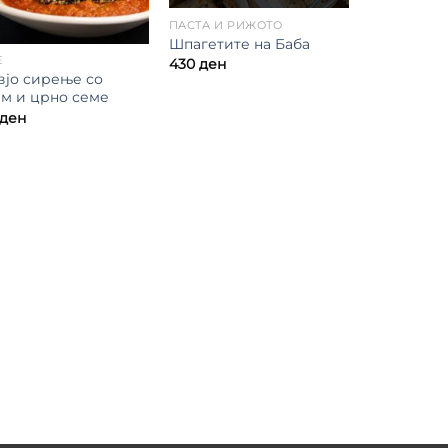
ПАСТА И РИЖОТО
Шпагетите на Баба
Е
430
ден
вјо сирење со
ам и црно семе
ден