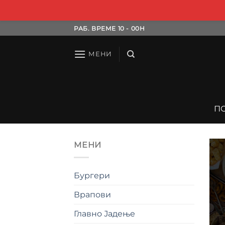
Skip
РАБ. ВРЕМЕ 10 - 00H
to
content
МЕНИ
П
МЕНИ
Бургери
Врапови
Главно Јадење