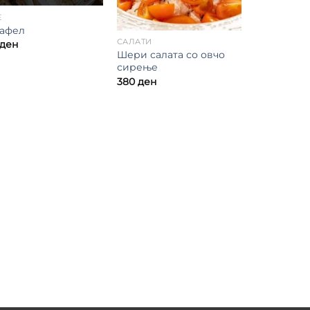
Е
афел
САЛАТИ
ден
Шери салата со овчо
сирење
380
ден