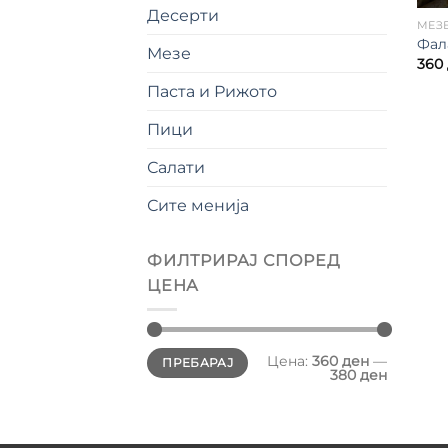
Десерти
МЕЗ
Фал
Мезе
360
Паста и Рижото
Пици
Салати
Сите менија
ФИЛТРИРАЈ СПОРЕД
ЦЕНА
Мин.
Максимална
Цена:
360 ден
—
ПРЕБАРАЈ
цена
цена
380 ден