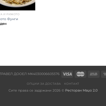
ТА И РИЖОТО
ото Фунги
ден
ТРАВЕЛ ДООЕЛ MK4030006605576
ОПЦИИ ЗА ДОСТАВА
КОНТАКТ
Сите права се задржани 2026 ©
Ресторан Маџо 2.0