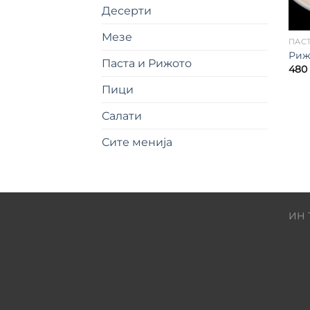
Десерти
Мезе
ПАС
Риж
Паста и Рижото
480
Пици
Салати
Сите менија
ИН 