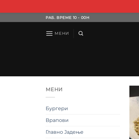
Skip
РАБ. ВРЕМЕ 10 - 00H
to
content
МЕНИ
МЕНИ
Бургери
Врапови
Главно Јадење