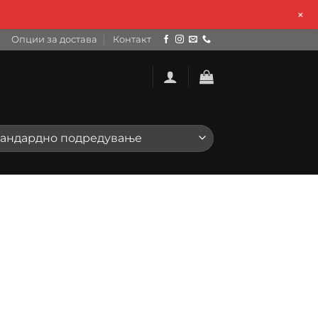
+
Опции за достава
Контакт