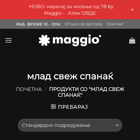
НОВО: нарачај за носење од 78 by
+
Maggio -
Клик ОВДЕ
Skip
Опции за достава
Контакт
РАБ. ВРЕМЕ 10 - 00H
to
content
млад свеж спанаќ
ПОЧЕТНА
/
ПРОДУКТИ СО "МЛАД СВЕЖ
СПАНАЌ"
ПРЕБАРАЈ