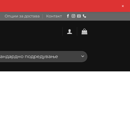
+
Опции за достава
Контакт