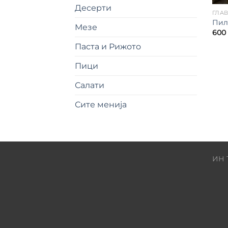
Десерти
ГЛА
Пил
Мезе
600
Паста и Рижото
Пици
Салати
Сите менија
ИН 