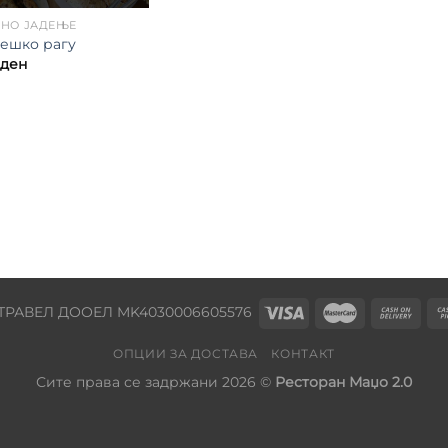
ВНО ЈАДЕЊЕ
ешко рагу
ден
ТРАВЕЛ ДООЕЛ MK4030006605576
ОПЦИИ ЗА ДОСТАВА
КОНТАКТ
Сите права се задржани 2026 ©
Ресторан Маџо 2.0