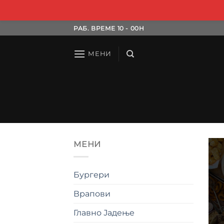
Skip
РАБ. ВРЕМЕ 10 - 00H
to
content
МЕНИ
МЕНИ
Бургери
Врапови
Главно Јадење