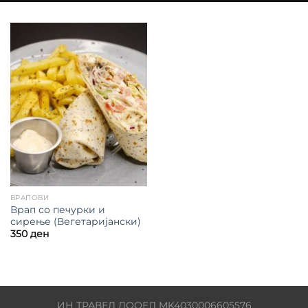
ВРАПОВИ
Врап со печурки и
сирење (Вегетаријански)
350
ден
ИН ТРАВЕЛ ДООЕЛ MK4030006605576