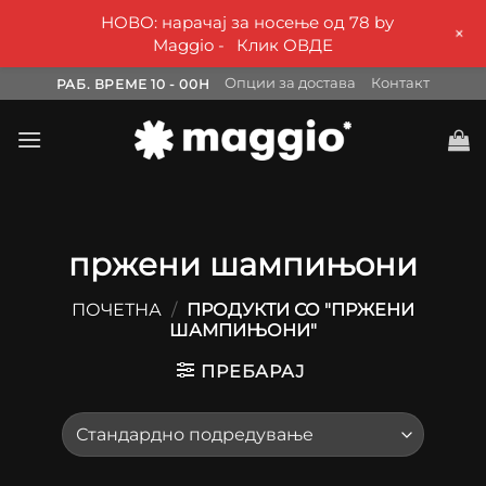
НОВО: нарачај за носење од 78 by
+
Maggio -
Клик ОВДЕ
Skip
Опции за достава
Контакт
РАБ. ВРЕМЕ 10 - 00H
to
content
пржени шампињони
ПОЧЕТНА
/
ПРОДУКТИ СО "ПРЖЕНИ
ШАМПИЊОНИ"
ПРЕБАРАЈ