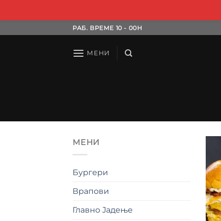
Skip
РАБ. ВРЕМЕ 10 - 00H
to
content
МЕНИ
МЕНИ
Бургери
Врапови
Главно Јадење