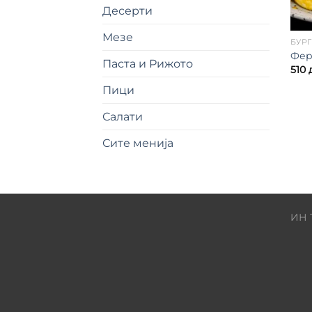
Десерти
Мезе
БУР
Фер
Паста и Рижото
510
Пици
Салати
Сите менија
ИН 