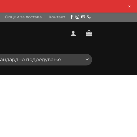
+
Опции за достава
Контакт