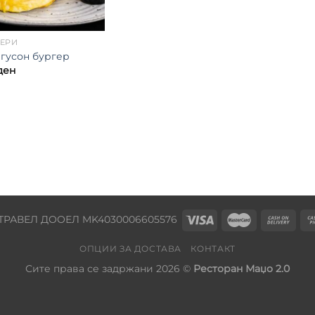
ГЕРИ
гусон бургер
ден
ТРАВЕЛ ДООЕЛ MK4030006605576
ОПЦИИ ЗА ДОСТАВА
КОНТАКТ
Сите права се задржани 2026 ©
Ресторан Маџо 2.0