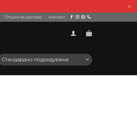
+
Опции за достава
Контакт