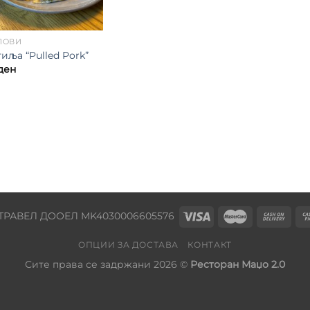
ПОВИ
иља “Pulled Pork”
ден
ТРАВЕЛ ДООЕЛ MK4030006605576
ОПЦИИ ЗА ДОСТАВА
КОНТАКТ
Сите права се задржани 2026 ©
Ресторан Маџо 2.0