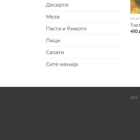
Десерти
Мезе
ВРА
Торт
Паста и Рижото
410
Пици
Салати
Сите менија
ИН 