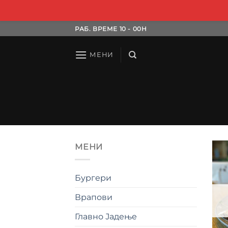
Skip
РАБ. ВРЕМЕ 10 - 00H
to
content
МЕНИ
МЕНИ
Бургери
Врапови
Главно Јадење