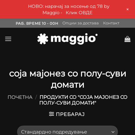
НОВО: нарачај за носење од 78 by
+
Maggio -
Клик ОВДЕ
Skip
Опции за достава
Контакт
РАБ. ВРЕМЕ 10 - 00H
to
content
соја мајонез со полу-суви
домати
ПОЧЕТНА
/
ПРОДУКТИ СО "СОЈА МАЈОНЕЗ СО
ПОЛУ-СУВИ ДОМАТИ"
ПРЕБАРАЈ