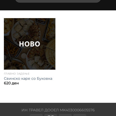
ГЛАВНО ЈАДЕЊЕ
Свинско каре со Буковка
620
ден
ИН ТРАВЕЛ ДООЕЛ MK4030006605576