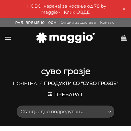
НОВО: нарачај за носење од 78 by
+
Maggio -
Клик ОВДЕ
Skip
Опции за достава
Контакт
РАБ. ВРЕМЕ 10 - 00H
to
content
суво грозје
ПОЧЕТНА
/
ПРОДУКТИ СО "СУВО ГРОЗЈЕ"
ПРЕБАРАЈ