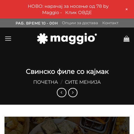
НОВО: нарачај за носење од 78 by
+
Maggio -
Клик ОВДЕ
Skip
Опции за достава
Контакт
РАБ. ВРЕМЕ 10 - 00H
to
content
Свинско филе со кајмак
ПОЧЕТНА
/
СИТЕ МЕНИЈА