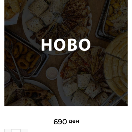
690
ден