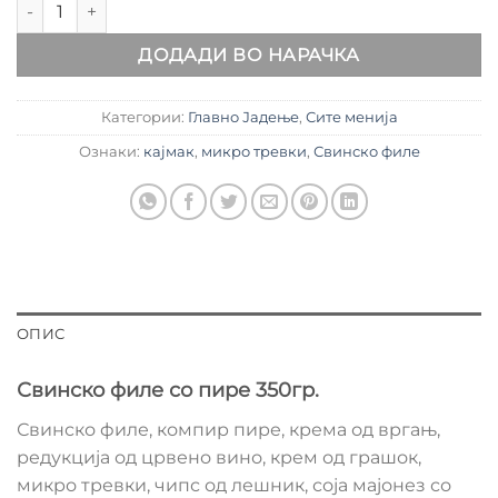
Свинско филе со кајмак количина
ДОДАДИ ВО НАРАЧКА
Категории:
Главно Јадење
,
Сите менија
Ознаки:
кајмак
,
микро тревки
,
Свинско филе
ОПИС
Свинско филе со пире
350гр.
Свинско филе, компир пире, крема од вргањ,
редукција од црвено вино, крем од грашок,
микро тревки, чипс од лешник, соја мајонез со