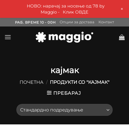
НОВО: нарачај за носење од 78 by
+
Maggio -
Клик ОВДЕ
Skip
Опции за достава
Контакт
РАБ. ВРЕМЕ 10 - 00H
to
content
кајмак
ПОЧЕТНА
/
ПРОДУКТИ СО "КАЈМАК"
ПРЕБАРАЈ